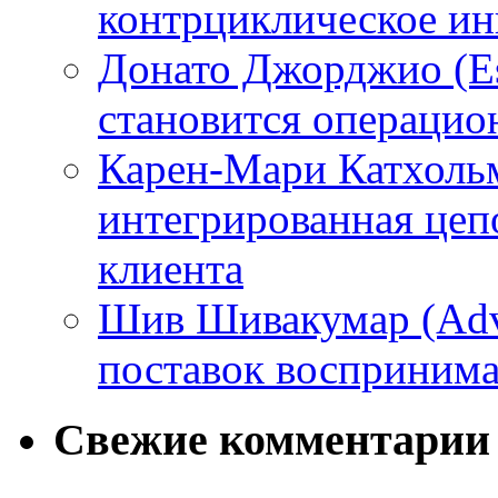
контрциклическое ин
Донато Джорджио (Es
становится операци
Карен-Мари Катхольм
интегрированная цепо
клиента
Шив Шивакумар (Adven
поставок восприним
Свежие комментарии