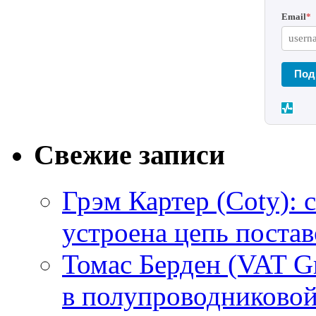
Email
*
Под
Свежие записи
Грэм Картер (Coty): 
устроена цепь поста
Томас Берден (VAT G
в полупроводниково