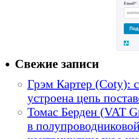
Email
*
Под
Свежие записи
Грэм Картер (Coty): 
устроена цепь поста
Томас Берден (VAT G
в полупроводниково