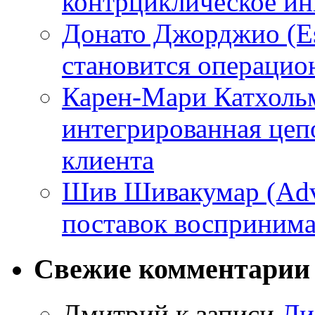
контрциклическое ин
Донато Джорджио (Es
становится операци
Карен-Мари Катхольм
интегрированная цепо
клиента
Шив Шивакумар (Adven
поставок восприним
Свежие комментарии
Дмитрий
к записи
Ли