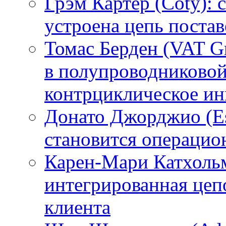
Грэм Картер (Coty): 
устроена цепь поста
Томас Берден (VAT G
в полупроводниково
контрциклическое ин
Донато Джорджио (Es
становится операци
Карен-Мари Катхольм
интегрированная цепо
клиента