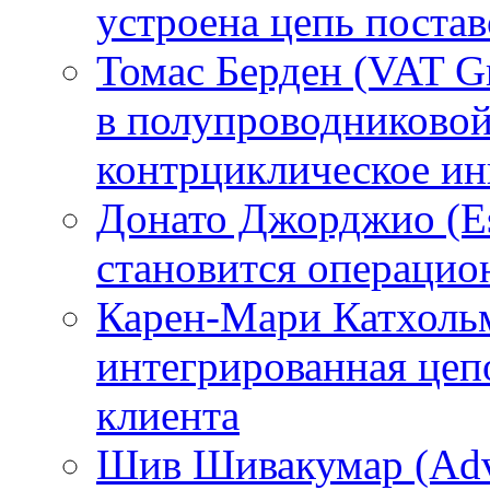
устроена цепь поста
Томас Берден (VAT G
в полупроводниково
контрциклическое ин
Донато Джорджио (Es
становится операци
Карен-Мари Катхольм
интегрированная цепо
клиента
Шив Шивакумар (Adven