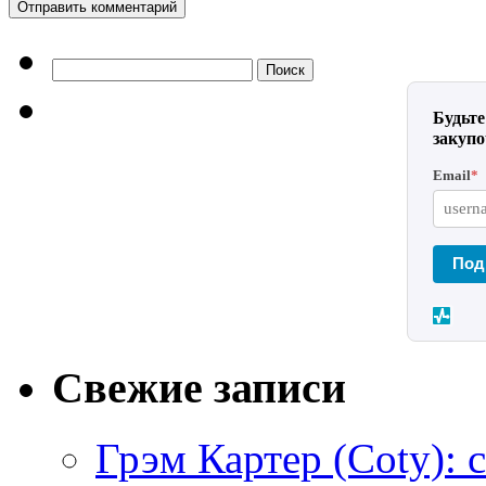
Найти:
Будьте
закуп
Email
*
Под
Свежие записи
Грэм Картер (Coty): 