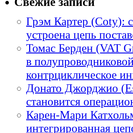
Свежие записи
Грэм Картер (Coty): 
устроена цепь поста
Томас Берден (VAT G
в полупроводниково
контрциклическое ин
Донато Джорджио (Es
становится операци
Карен-Мари Катхольм
интегрированная цепо