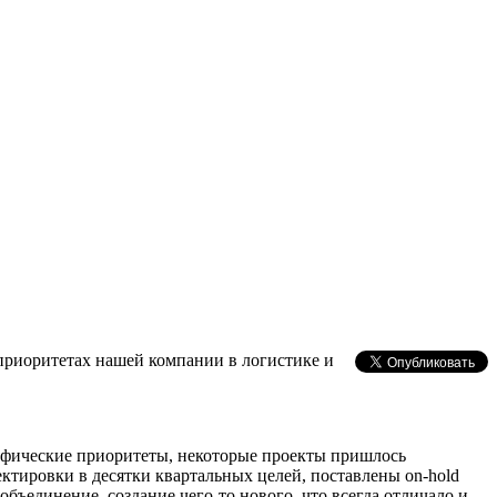
 приоритетах нашей компании в логистике и
графические приоритеты, некоторые проекты пришлось
ктировки в десятки квартальных целей, поставлены on-hold
объединение, создание чего-то нового, что всегда отличало и