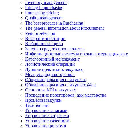
Inventory management
Pricing in purchasing
Purchasing pricing
Quality management
The best practices in Purchasing
The general information about Procurement
Vendor selection
Возврат инвестиций
Выбор поставщика
Закупка средств производства
Информационные системы и компьютеризация зак
Категорийный менеджмент
Логистические операции
Лучшие практики в закупках
Международная торговля
Общая информация о закупках
Общая информация о закупках @en
Основные KPI в закупках
Проведение переговоров: азы мастерства
Процессы закупки
Технологии
Управление запасами
Управление затратами
Управление качеством
Управление рисками