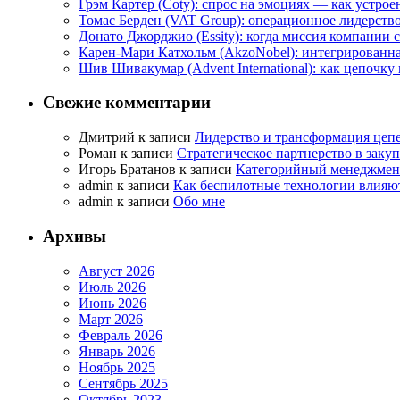
Грэм Картер (Coty): спрос на эмоциях — как устрое
Томас Берден (VAT Group): операционное лидерств
Донато Джорджио (Essity): когда миссия компании
Карен-Мари Катхольм (AkzoNobel): интегрированная
Шив Шивакумар (Advent International): как цепоч
Свежие комментарии
Дмитрий
к записи
Лидерство и трансформация цепе
Роман
к записи
Стратегическое партнерство в заку
Игорь Братанов
к записи
Категорийный менеджмент
admin
к записи
Как беспилотные технологии влияют
admin
к записи
Обо мне
Архивы
Август 2026
Июль 2026
Июнь 2026
Март 2026
Февраль 2026
Январь 2026
Ноябрь 2025
Сентябрь 2025
Октябрь 2023