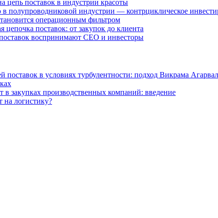
на цепь поставок в индустрии красоты
о в полупроводниковой индустрии — контрциклическое инвести
 становится операционным фильтром
 цепочка поставок: от закупок до клиента
ку поставок воспринимают CEO и инвесторы
й поставок в условиях турбулентности: подход Викрама Агарва
пках
 в закупках производственных компаний: введение
 на логистику?