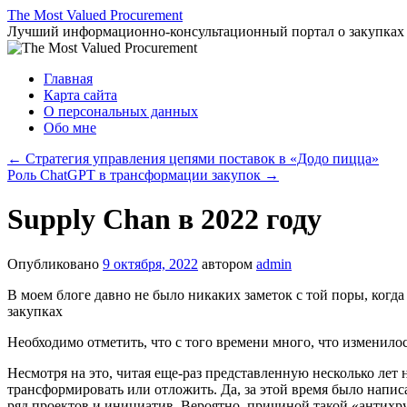
Перейти
The Most Valued Procurement
к
Лучший информационно-консультационный портал о закупках
содержимому
Главная
Карта сайта
О персональных данных
Обо мне
←
Стратегия управления цепями поставок в «Додо пицца»
Роль ChatGPT в трансформации закупок
→
Supply Chan в 2022 году
Опубликовано
9 октября, 2022
автором
admin
В моем блоге давно не было никаких заметок с той поры, когд
закупках
Необходимо отметить, что с того времени много, что изменилось
Несмотря на это, читая еще-раз представленную несколько лет
трансформировать или отложить. Да, за этой время было напис
ряд проектов и инициатив. Вероятно, причиной такой «антихруп