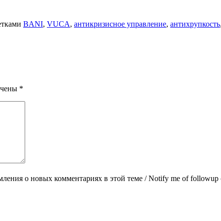
етками
BANI
,
VUCA
,
антикризисное управление
,
антихрупкость
ечены
*
ления о новых комментариях в этой теме / Notify me of followup 