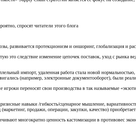
ероятно, спросят читатели этого блога
юзы, развивается протекционизм и оншоринг, глобализация и р
стую это следствие изменение цепочек поставок, уход с рынка 
ллельный импорт, удаленная работа стала новой нормальностью,
вигались (например, электронные документооборот), были реал
е игроки переносят свои производства в так называемые «экзо
кризисные навыки /гибкость/сценарное мышление, вариативност
 (маркетинг, продажи, операции, закупки, качество) приобретае
ичивают многократно ценность кастомизации в противовес эко