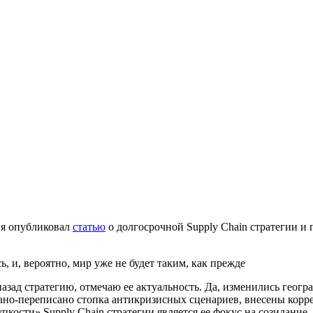
а я опубликовал
статью
о долгосрочной Supply Chain стратегии и
, и, вероятно, мир уже не будет таким, как прежде
 назад стратегию, отмечаю ее актуальность. Да, изменились гео
ано-переписано стопка антикризисных сценариев, внесены корре
кости» Supply Chain стратегии является ее фокус на созидание, 