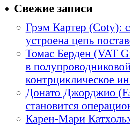
Свежие записи
Грэм Картер (Coty): 
устроена цепь поста
Томас Берден (VAT G
в полупроводниково
контрциклическое ин
Донато Джорджио (Es
становится операци
Карен-Мари Катхольм