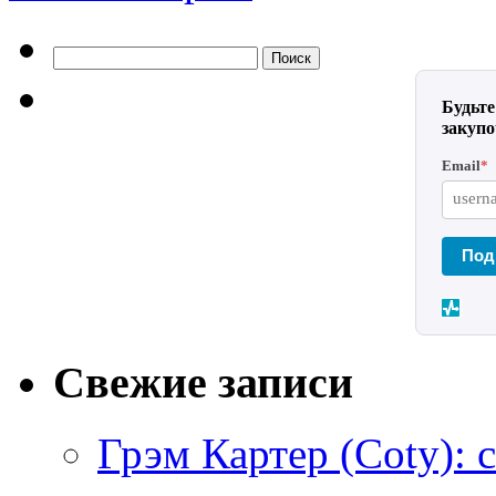
Найти:
Будьте
закуп
Email
*
Под
Свежие записи
Грэм Картер (Coty): 