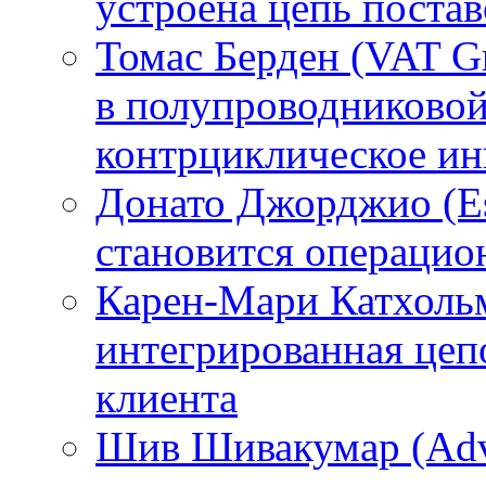
устроена цепь поста
Томас Берден (VAT G
в полупроводниково
контрциклическое ин
Донато Джорджио (Es
становится операци
Карен-Мари Катхольм
интегрированная цепо
клиента
Шив Шивакумар (Adven