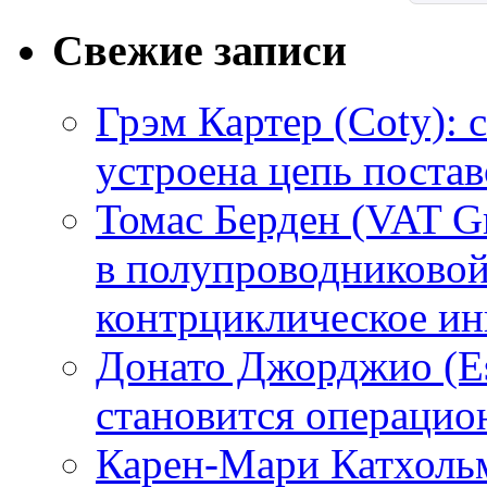
Свежие записи
Грэм Картер (Coty): 
устроена цепь поста
Томас Берден (VAT G
в полупроводниково
контрциклическое ин
Донато Джорджио (Es
становится операци
Карен-Мари Катхольм