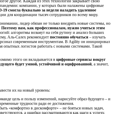
огое другое. Каждая из этих технологий закрывает свою
ер пандемии: компании, у которых были налажены цифровые
D-19 смогла буквально за недели наладить удаленное
ции для координации тысяч сотрудников по всему миру.
понимании, лидер обязан не только внедрять новые системы, но
 Поэтому нам, как профессионалам, нужно учиться этим
ологий: алгоритмы возьмут на себя рутину и анализ больших
ему, Аль-Салех рекомендует
постоянно обучаться
– изучать
рсонал современным инструментам. В Agility он инициировал
я опытных логистов работать с новыми системами. Такой
 помимо этого он вкладывается в
цифровые сервисы вокруг
удущего будет умной, устойчивой и оцифрованной
, а значит,
ывести их на новый уровень:
манде цель и пользу изменений, нарисуйте образ будущего – и
 временные трудности ради ее достижения.
 быть «комфортно в дискомфорте» – не бояться новых задач,
ветствуются, а ошибки рассматриваются как шаги к успеху.