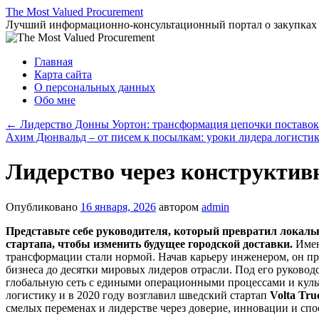
Перейти
The Most Valued Procurement
к
Лучший информационно-консультационный портал о закупках
содержимому
Главная
Карта сайта
О персональных данных
Обо мне
←
Лидерство Донны Уортон: трансформация цепочки поставок 
Ахим Дюнвальд – от писем к посылкам: уроки лидера логисти
Лидерство через конструктив
Опубликовано
16 января, 2026
автором
admin
Представьте себе руководителя, который превратил локальн
стартапа, чтобы изменить будущее городской доставки.
Имен
трансформации стали нормой. Начав карьеру инженером, он при
бизнеса до десятки мировых лидеров отрасли. Под его руководс
глобальную сеть с едиными операционными процессами и культу
логистику и в 2020 году возглавил шведский стартап
Volta Tru
смелых переменах и лидерстве через доверие, инновации и сп