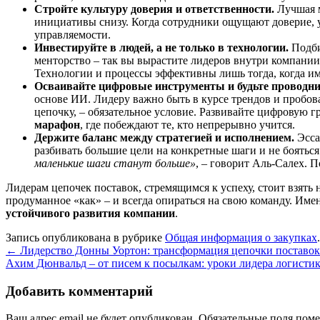
Стройте культуру доверия и ответственности.
Лучшая м
инициативы снизу. Когда сотрудники ощущают доверие, у
управляемости.
Инвестируйте в людей, а не только в технологии.
Подби
менторство – так вы вырастите лидеров внутри компани
Технологии и процессы эффективны лишь тогда, когда 
Осваивайте цифровые инструменты и будьте проводн
основе ИИ. Лидеру важно быть в курсе трендов и пробова
цепочку, – обязательное условие. Развивайте цифровую 
марафон
, где побеждают те, кто непрерывно учится.
Держите баланс между стратегией и исполнением.
Эсса
разбивать большие цели на конкретные шаги и не бояться
маленькие шаги станут больше»
, – говорит Аль-Салех. 
Лидерам цепочек поставок, стремящимся к успеху, стоит взять
продуманное «как» – и всегда опираться на свою команду. Им
устойчивого развития компании
.
Запись опубликована в рубрике
Общая информация о закупках
←
Лидерство Донны Уортон: трансформация цепочки поставок 
Ахим Дюнвальд – от писем к посылкам: уроки лидера логисти
Добавить комментарий
Ваш адрес email не будет опубликован.
Обязательные поля пом