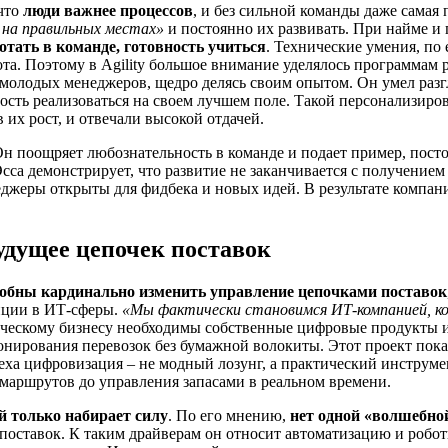
 что
люди важнее процессов
, и без сильной команды даже самая 
 на правильных местах»
и постоянно их развивать. При найме и
отать в команде, готовность учиться
. Технические умения, по 
та. Поэтому в Agility большое внимание уделялось программам 
олодых менеджеров, щедро делясь своим опытом. Он умел разгля
сть реализоваться на своем лучшем поле. Такой персонализиро
 их рост, и отвечали высокой отдачей.
Он поощряет любознательность в команде и подает пример, пост
сса демонстрирует, что развитие не заканчивается с получение
неджеры открыты для фидбека и новых идей. В результате компан
удущее цепочек поставок
собны кардинально изменить управление цепочками поставок
иции в ИТ-сферы.
«Мы фактически становимся ИТ-компанией, ко
ческому бизнесу необходимы собственные цифровые продукты и 
нирования перевозок без бумажной волокиты. Этот проект показа
леха цифровизация – не модный лозунг, а практический инстру
маршрутов до управления запасами в реальном времени.
й только набирает силу
. По его мнению,
нет одной «волшебно
поставок. К таким драйверам он относит автоматизацию и робо