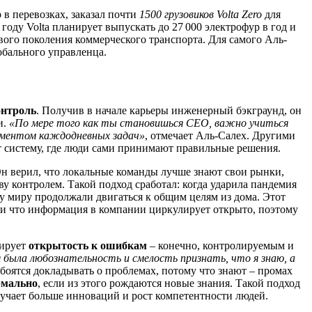
 в перевозках, заказал почти
1500 грузовиков Volta Zero
для
году Volta планирует выпускать до 27 000 электрофур в год и
вого поколения коммерческого транспорта. Для самого Аль-
бального управленца.
контроль
. Получив в начале карьеры инженерный бэкграунд, он
и.
«По мере того как ты становишься CEO, важно учиться
жментом каждодневных задач»
, отмечает Аль-Салех. Другими
ет систему, где люди сами принимают правильные решения.
Он верил, что локальные команды лучше знают свои рынки,
ву контролем. Такой подход сработал: когда ударила пандемия
ему миру продолжали двигаться к общим целям из дома. Этот
 и что информация в компании циркулирует открыто, поэтому
дирует
открытость к ошибкам
– конечно, контролируемым и
ня была любознательность и смелость признать, что я знаю, а
е боятся докладывать о проблемах, потому что знают – промах
рмально
, если из этого рождаются новые знания. Такой подход
лучает больше инноваций и рост компетентности людей.