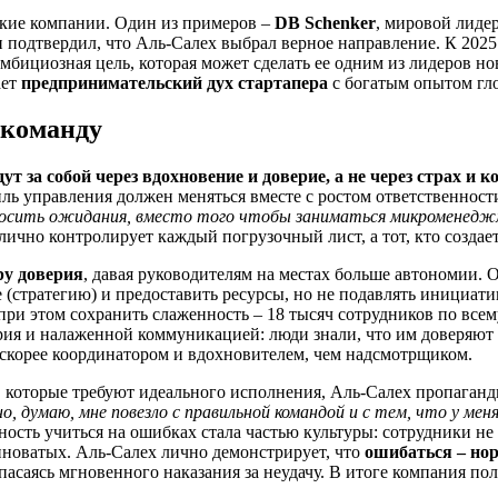
ские компании. Один из примеров –
DB Schenker
, мировой лидер
 подтвердил, что Аль-Салех выбрал верное направление. К 2025 
бициозная цель, которая может сделать ее одним из лидеров но
ает
предпринимательский дух стартапера
с богатым опытом гло
 команду
дут за собой через вдохновение и доверие, а не через страх и 
иль управления должен меняться вместе с ростом ответственност
доносить ожидания, вместо того чтобы заниматься микроменед
о лично контролирует каждый погрузочный лист, а тот, кто созда
ру доверия
, давая руководителям на местах больше автономии. 
 (стратегию) и предоставить ресурсы, но не подавлять инициати
и при этом сохранить слаженность – 18 тысяч сотрудников по вс
рия и налаженной коммуникацией: люди знали, что им доверяют
 скорее координатором и вдохновителем, чем надсмотрщиком.
, которые требуют идеального исполнения, Аль-Салех пропаган
но, думаю, мне повезло с правильной командой и с тем, что у ме
овность учиться на ошибках стала частью культуры: сотрудники н
виноватых. Аль-Салех лично демонстрирует, что
ошибаться – но
асаясь мгновенного наказания за неудачу. В итоге компания по