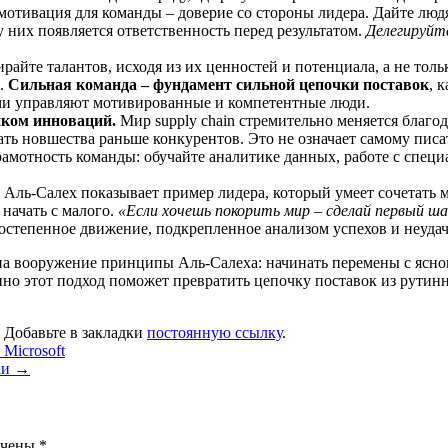
отивация для команды – доверие со стороны лидера. Дайте люд
 них появляется ответственность перед результатом.
Делегируйт
райте талантов, исходя из их ценностей и потенциала, а не толь
и.
Сильная команда – фундамент сильной цепочки поставок
, 
ими управляют мотивированные и компетентные люди.
иком инноваций.
Мир supply chain стремительно меняется благод
ть новшества раньше конкурентов. Это не означает самому писа
грамотность команды: обучайте аналитике данных, работе с спе
 Аль-Салех показывает пример лидера, который умеет сочетать 
 начать с малого.
«Если хочешь покорить мир – сделай первый ша
Постепенное движение, подкрепленное анализом успехов и неуда
 на вооружение принципы Аль-Салеха: начинать перемены с ясно
енно этот подход поможет превратить цепочку поставок из рути
. Добавьте в закладки
постоянную ссылку
.
Microsoft
ки
→
ечены
*