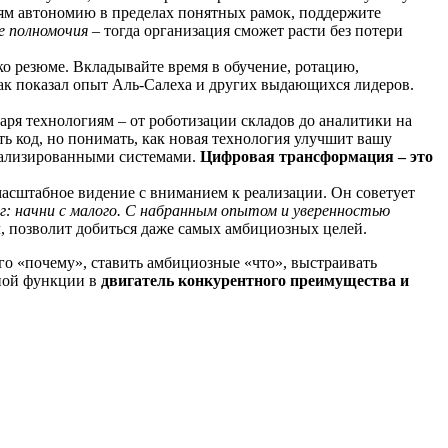
ям автономию в пределах понятных рамок, поддержите
е полномочия
– тогда организация сможет расти без потери
ко резюме. Вкладывайте время в обучение, ротацию,
как показал опыт Аль-Салеха и других выдающихся лидеров.
аря технологиям – от роботизации складов до аналитики на
ть код, но понимать, как новая технология улучшит вашу
циализированными системами.
Цифровая трансформация – это
масштабное видение с вниманием к реализации. Он советует
г: начни с малого. С набранным опытом и уверенностью
ч, позволит добиться даже самых амбициозных целей.
го «почему», ставить амбициозные «что», выстраивать
нной функции в
двигатель конкурентного преимущества и