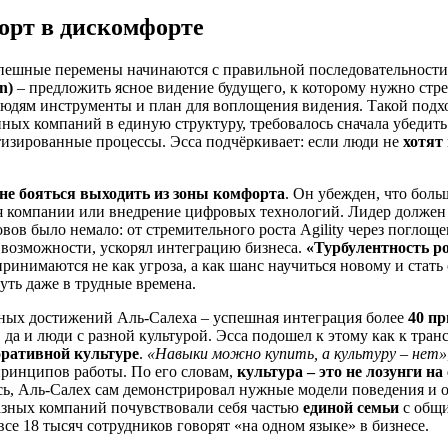
орт в дискомфорте
спешные перемены начинаются с правильной последовательност
n)
– предложить ясное видение будущего, к которому нужно стре
юдям инструменты и план для воплощения видения. Такой подхо
ных компаний в единую структуру, требовалось сначала убедить
ртизированные процессы. Эсса подчёркивает: если люди не
хотят
не бояться выходить из зоны комфорта
. Он убежден, что бол
я компании или внедрение цифровых технологий. Лидер должен 
ов было немало: от стремительного роста Agility через поглоще
е возможности, ускорял интеграцию бизнеса.
«Турбулентность р
принимаются не как угроза, а как шанс научиться новому и стать
уть даже в трудные времена.
ных достижений Аль-Салеха – успешная интеграция более
40 п
, да и люди с разной культурой. Эсса подошел к этому как к т
ративной культуре
.
«Навыки можно купить, а культуру – нет»
принципов работы. По его словам,
культура – это не лозунги н
сь, Аль-Салех сам демонстрировал нужные модели поведения и о
азных компаний почувствовали себя частью
единой семьи
с общи
е 18 тысяч сотрудников говорят «на одном языке» в бизнесе.