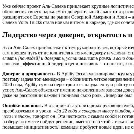
Уже сейчас проект Аль-Салеха привлекает крупные логистиче
обновления своего парка. Этот доверительный аванс от отрасли
расшириться с Европы на рынки Северной Америки и Азии – ам
Салеха Volta Trucks стала новым витком в карьере, где он сочет
Лидерство через доверие, открытость и
Эсса Аль-Салех принадлежит к тем руководителям, которые
ве
сам прошел путь от исполнителя к топ-менеджеру и усвоил: ст
влиять [на людей] и доверять, устанавливать рамки и ясно 
словами, эффективный лидер в цепи поставок – это не тот, кт
Доверие и прозрачность.
В Agility Эсса культивировал
культу
поэтому задача топ-менеджера – обозначить четкое направление
2020 года, Agility сумела перестроиться на удаленную работу 
успех Аль-Салех объясняет именно накопленным запасом дове
даже на расстоянии каждый понимал свою роль. Лидер же был
Ошибки как опыт.
В отличие от авторитарных руководителей
преобразуемым в уроки.
«За 22 года я совершил массу ошибок, 
чего не знаю»
, говорит он. Эта честность с самим собой и гот
разберут и вместе найдут решение, вместо того чтобы искать 
повышает инициативность: команды пробуют новые идеи, не оп