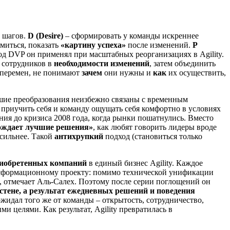
и шагов.
D (Desire)
– сформировать у команды искреннее
миться, показать
«картину успеха»
после изменений.
P
д DVP он применял при масштабных реорганизациях в Agility.
 сотрудников в
необходимости изменений
, затем объединить
перемен, не понимают
зачем
они нужны и
как
их осуществить,
ьшие преобразования неизбежно связаны с временным
приучить себя и команду ощущать себя комфортно в условиях
ния до кризиса 2008 года, когда рынки пошатнулись. Вместо
ождает лучшие решения»
, как любят говорить лидеры вроде
 сильнее. Такой
антихрупкий
подход (становиться только
риобретенных компаний
в единый бизнес Agility. Каждое
рансформационному проекту: помимо технической унификации
, отмечает Аль-Салех. Поэтому после серии поглощений он
а стене, а результат ежедневных решений и поведения
жидал того же от команды – открытость, сотрудничество,
ми целями. Как результат, Agility превратилась в