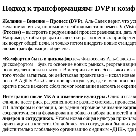
Подход к трансформациям: DVP и комф
Желание – Видение – Процесс (DVP).
Аль-Салех верит, что у
желание меняться, понимание необходимости перемен.
V (Visio
(Process)
– выстроить продуманный процесс реализации, дать л
Например, чтобы превратить десятки разрозненных приобретен
их вокруг общей цели, и только потом внедрять новые станда
любая трансформация обречена.
«Комфортно быть в дискомфорте».
Философия Аль-Салеха –
дискомфортом – будь то освоение новых рынков, реорганизаци
неопределенности и вызова. В истории самого Эссы таких вызов
того чтобы затаиться, он действовал проактивно – искал новы
него. В Agility Аль-Салех поощрял культуру, где изменения вос
крепче после каждого сбоя) помог компании выстоять и окрепн
Интеграция после M&A и изменение культуры.
Одно из глав
слияние несет риск разрозненности: разные системы, процессы
ИТ-платформ и операций, он уделил огромное внимание
корпо
сосредоточился на формировании общего набора ценностей и 
лидеров и сотрудников
. Чтобы новая общая культура прижила
ориентация на клиента. Он добился, что сотрудники бывших р
действительно глобальную организацию с единым «ДНК», где вс