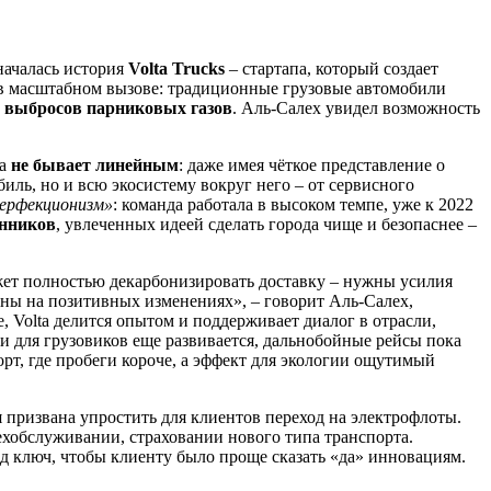
 началась история
Volta Trucks
– стартапа, который создает
 в масштабном вызове: традиционные грузовые автомобили
 выбросов парниковых газов
. Аль-Салех увидел возможность
па
не бывает линейным
: даже имея чёткое представление о
биль, но и всю экосистему вокруг него – от сервисного
перфекционизм»
: команда работала в высоком темпе, уже к 2022
нников
, увлеченных идеей сделать города чище и безопаснее –
ожет полностью декарбонизировать доставку – нужны усилия
ны на позитивных изменениях», – говорит Аль-Салех,
, Volta делится опытом и поддерживает диалог в отрасли,
 для грузовиков еще развивается, дальнобойные рейсы пока
орт, где пробеги короче, а эффект для экологии ощутимый
ая призвана упростить для клиентов переход на электрофлоты.
ехобслуживании, страховании нового типа транспорта.
од ключ, чтобы клиенту было проще сказать «да» инновациям.