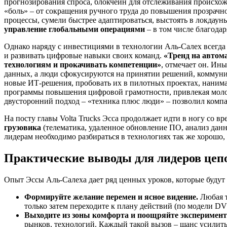
прогнозирования спроса, блокчейн для отслеживания происхож
«боль» – от сокращения ручного труда до повышения прозрачн
процессы, сумели быстрее адаптироваться, выстоять в локдаун
управление глобальными операциями
– в том числе благода
Однако наряду с инвестициями в технологии Аль-Салех всегд
и развивать цифровые навыки своих команд.
«Тренд на автом
технологиям и прокачивать компетенции»
, отмечает он. Ин
данных, а люди сфокусируются на принятии решений, коммуник
новые ИТ-решения, пробовать их в пилотных проектах, нанима
программы повышения цифровой грамотности, привлекая моло
двусторонний подход – «техника плюс люди» – позволил компан
На посту главы Volta Trucks Эсса продолжает идти в ногу со 
грузовика
(телематика, удаленное обновление ПО, анализ данн
лидерам необходимо разбираться в технологиях так же хорошо, 
Практические выводы для лидеров цеп
Опыт Эссы Аль-Салеха дает ряд ценных уроков, которые будут 
Формируйте желание перемен и ясное видение.
Любая т
только затем переходите к плану действий (по модели D
Выходите из зоны комфорта и поощряйте эксперимент
рынков, технологий. Каждый такой вызов – шанс усилить