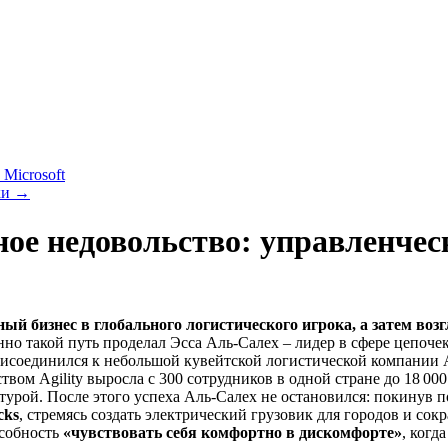
Microsoft
ки
→
ное недовольство: управленчес
ый бизнес в глобального логистического игрока, а затем воз
но такой путь проделал Эсса Аль-Салех – лидер в сфере цепочек
соединился к небольшой кувейтской логистической компании Agil
твом Agility выросла с 300 сотрудников в одной стране до 18 00
рой. После этого успеха Аль-Салех не остановился: покинув по
cks
, стремясь создать электрический грузовик для городов и сок
особность
«чувствовать себя комфортно в дискомфорте»
, когд