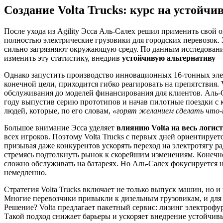
Создание Volta Trucks: курс на устойчи
После ухода из Agility Эсса Аль-Салех решил применить свой
полностью электрические грузовики для городских перевозок.
сильно загрязняют окружающую среду. По данным исследован
изменить эту статистику, внедрив
устойчивую альтернативу
– 
Однако запустить производство инновационных 16-тонных элект
конечной цели, приходится гибко реагировать на препятствия. V
обслуживания до моделей финансирования для клиентов. Ал
году выпустив серию прототипов и начав пилотные поездки с 
людей, которые, по его словам,
«горят желанием сделать что-
Большое внимание Эсса уделяет
влиянию Volta на весь логис
всех игроков. Поэтому Volta Trucks с первых дней ориентирует
призывая даже конкурентов ускорять переход на электротягу ра
стремясь подтолкнуть рынок к скорейшим изменениям. Конечно
сложно обслуживать на батареях. Но Аль-Салех фокусируется н
немедленно.
Стратегия Volta Trucks включает не только выпуск машин, но и
Многие перевозчики привыкли к дизельным грузовикам, и для н
Решение? Volta предлагает пакетный сервис: лизинг электрофу
Такой подход снижает барьеры и ускоряет внедрение устойчив