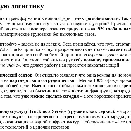
вую логистику
 опыт трансформаций в новой сфере –
электромобильности
. Так
 Зачем опытному логисту взяться за новую индустрию? Причина
ий, дорожные грузоперевозки генерируют около
9% глобальных
электрические грузовики без выхлопных газов.
рофур – задача не из легких. Эсса признаётся, что путь старта
olta Trucks пришлось с нуля разрабатывать не только сам автомо
ь-Салех применил свой любимый принцип
«скорость лучше, чем 
клиентами. Он сумел собрать вокруг себя
команду единомышле
то иначе»
, что делает работу над проектом захватывающей.
тический сектор
. Он открыто заявляет, что одна компания не м
ся на
партнерство и сотрудничество
. «Мы на 100% сфокусирова
ди общей цели. Вместо того чтобы держать технологию в секрете
, существуют и объективные сложности: инфраструктура зарядки
а том, что
уже можно сделать сегодня
– а это городской трансп
новую услугу Truck-as-a-Service (грузовик-как-сервис)
, котор
их покупка электрического – стресс: нужно думать о зарядке, т
р, организация зарядной инфраструктуры, обслуживание – все п
ых технологий в цепочки поставок.