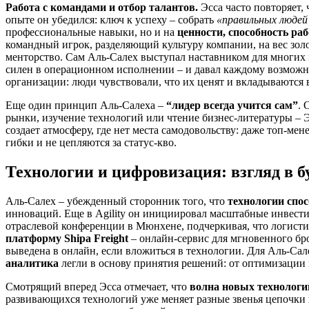
Работа с командами и отбор талантов.
Эсса часто повторяет,
опыте он убедился: ключ к успеху – собрать
«правильных людей
профессиональные навыки, но и на
ценности, способность раб
командный игрок, разделяющий культуру компании, на вес золо
менторство. Сам Аль-Салех выступал наставником для многих м
силен в операционном исполнении – и давал каждому возможно
организации: люди чувствовали, что их ценят и вкладываются в
Еще один принцип Аль-Салеха –
“лидер всегда учится сам”
. 
рынки, изучение технологий или чтение бизнес-литературы – Э
создает атмосферу, где нет места самодовольству: даже топ-ме
гибки и не цепляются за статус-кво.
Технологии и цифровизация: взгляд в б
Аль-Салех – убежденный сторонник того, что
технологии спо
инноваций. Еще в Agility он инициировал масштабные инвест
отраслевой конференции в Мюнхене, подчеркивая, что логисти
платформу Shipa Freight
– онлайн-сервис для мгновенного бро
выведена в онлайн, если вложиться в технологии. Для Аль-Са
аналитика
легли в основу принятия решений: от оптимизации 
Смотрящий вперед Эсса отмечает, что
волна новых технологи
развивающихся технологий уже меняет разные звенья цепочки 