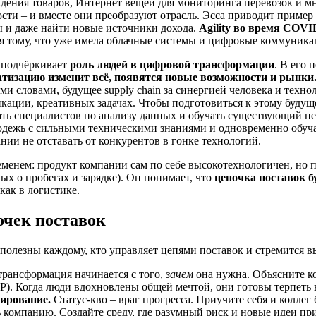
дения товаров, Интернет вещей для мониторинга перевозок и мн
ости – и вместе они преобразуют отрасль. Эсса приводит прим
ы и даже найти новые источники дохода.
Agility во время COVI
ря тому, что уже имела облачные системы и цифровые коммуника
а подчёркивает
роль людей в цифровой трансформации
. В его 
атизацию изменит всё, появятся новые возможности и рынки.
ыми словами, будущее supply chain за синергией человека и техн
ации, креативных задачах. Чтобы подготовиться к этому будущ
ть специалистов по анализу данных и обучать существующий пе
дежь с сильными техническими знаниями и одновременно обуча
ии не отставать от конкурентов в гонке технологий.
временем: продукт компании сам по себе высокотехнологичен, но
ых о пробегах и зарядке). Он понимает, что
цепочка поставок б
как в логистике.
очек поставок
полезны каждому, кто управляет цепями поставок и стремится в
рансформация начинается с того,
зачем
она нужна. Объясните ко
VP). Когда люди вдохновлены общей мечтой, они готовы терпеть
ирование.
Статус-кво – враг прогресса. Приучите себя и коллег
 компанию. Создайте среду, где разумный риск и новые идеи при