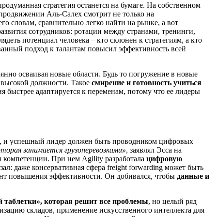
продуманная стратегия останется на бумаге. На собственном
 продвижении Аль-Салех смотрит не только на
его словам, сравнительно легко найти на рынке, а вот
развития сотрудников: ротации между странами, тренинги,
деть потенциал человека – кто склонен к стратегиям, а кто
ванный подход к талантам повысил эффективность всей
оянно осваивая новые области. Будь то погружение в новые
м высокой должности. Такое
смирение и готовность учиться
ия быстрее адаптируется к переменам, потому что ее лидеры
, и успешный лидер должен быть проводником цифровых
торая занимается грузоперевозками»
, заявлял Эсса на
компетенции. При нем Agility разработала
цифровую
л: даже консервативная сфера freight forwarding может быть
мент повышения эффективности. Он добивался, чтобы
данные и
й таблетки», которая решит все проблемы
, но целый ряд
тизацию складов, применение искусственного интеллекта для